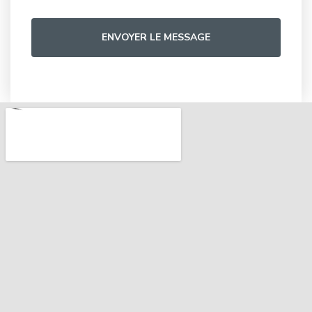
Veuillez
laisser
ENVOYER LE MESSAGE
ce
champ
vide.